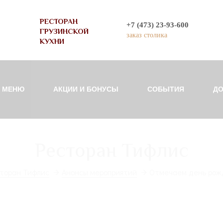
РЕСТОРАН
+7 (473) 23-93-600
ГРУЗИНСКОЙ
заказ столика
КУХНИ
МЕНЮ
АКЦИИ И БОНУСЫ
СОБЫТИЯ
ДО
Ресторан Тифлис
торан Тифлис
Анонсы мероприятий
Отмечаем день рож