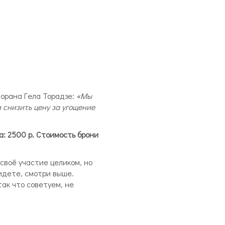
торана Гела Торадзе:
«Мы
 снизить цену за угощение
а: 2500 р. Стоимость брони
своё участие целиком, но
ридете, смотри выше.
так что советуем, не