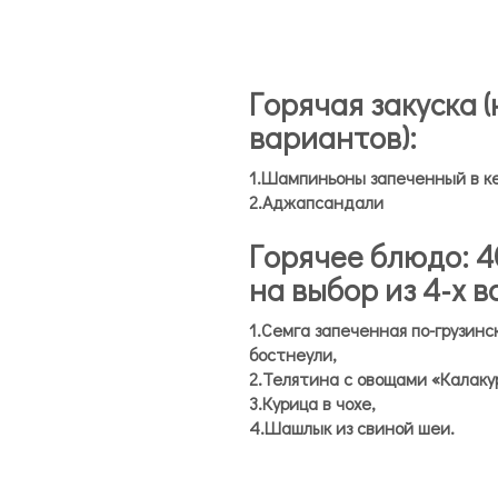
Горячая закуска (
вариантов):
1.Шампиньоны запеченный в ке
2.Аджапсандали
Горячее блюдо: 40
на выбор из 4-х 
1.Семга запеченная по-грузинс
бостнеули,
2.Телятина с овощами «Калаку
3.Курица в чохе,
4.Шашлык из свиной шеи.