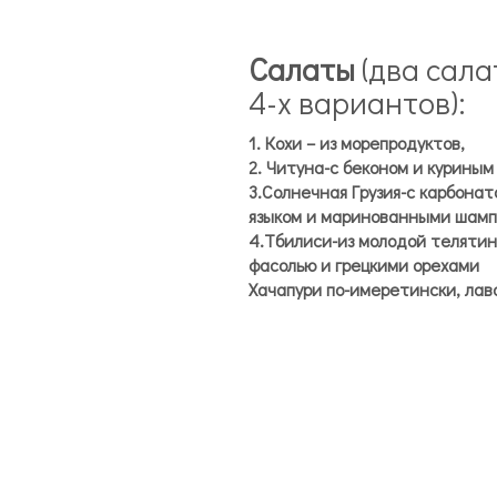
Салаты
(два сала
4-х вариантов):
1. Кохи – из морепродуктов,
2. Читуна-с беконом и куриным
3.Солнечная Грузия-с карбона
языком и маринованными шам
4.Тбилиси-из молодой телятин
фасолью и грецкими орехами
Хачапури по-имеретински, лав