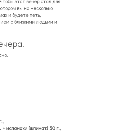
чтобы этот вечер стал для
котором вы на несколько
мах и будете петь,
ием с близкими людьми и
ечера.
тно.
.,
 + испанахи (шпинат) 50 г.,