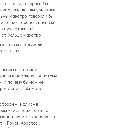
 бы гости, говорили бы
 вино, ели шашлык, хинкали
льмы маэстро, говорили бы
сти наших народов, пели бы
олгих лет жизни
Нет больше маэстро.
во, что мы подумали,
росто так.
накомы с Георгием
книги в нас живут. А потому
. И почему бы нам не
 рождения любимого
есторан «Тифлис» в
ром «Тифлиса» Торнике
здничное меню вечера, за
т – Роман Арестов и