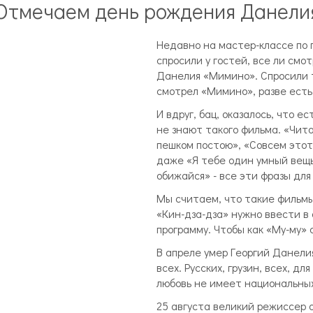
Отмечаем день рождения Данели
Недавно на мастер-классе по 
спросили у гостей, все ли смо
Данелия «Мимино». Спросили т
смотрел «Мимино», разве есть
И вдруг, бац, оказалось, что е
не знают такого фильма. «Чита
пешком постою», «Совсем этот
даже «Я тебе один умный вещь
обижайся» - все эти фразы для
Мы считаем, что такие фильмы
«Кин-дза-дза» нужно ввести в
программу. Чтобы как «Му-му» 
В апреле умер Георгий Данели
всех. Русских, грузин, всех, дл
любовь не имеет национальных
25 августа великий режиссер 