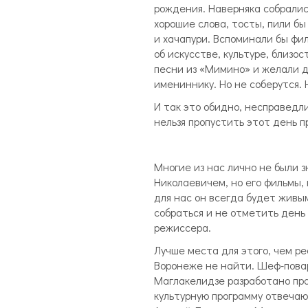
рождения. Наверняка собрались
хорошие слова, тосты, пили бы
и хачапури. Вспоминали бы фи
об искусстве, культуре, близо
песни из «Мимино» и желали д
имениннику. Но не соберутся. 
И так это обидно, несправедли
нельзя пропустить этот день п
Многие из нас лично не были з
Николаевичем, но его фильмы, 
для нас он всегда будет живым
собраться и не отметить день
режиссера.
Лучше места для этого, чем р
Воронеже не найти. Шеф-пова
Маглакелидзе разработано пра
культурную программу отвечаю