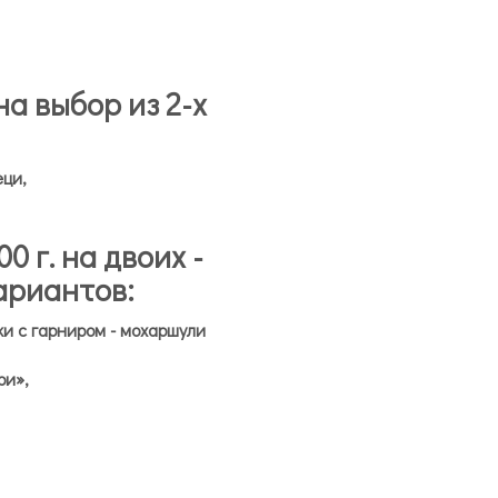
на выбор из 2-х
ци,
0 г. на двоих -
вариантов:
ки с гарниром - мохаршули
ри»,