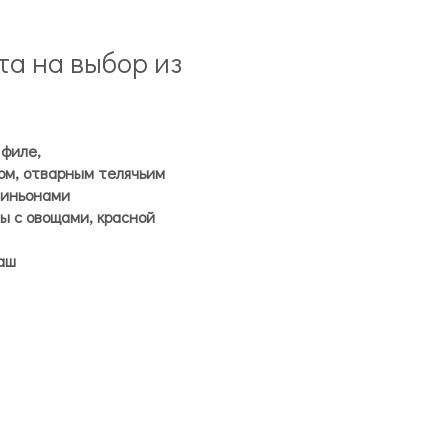
та на выбор из
 филе,
том, отварным телячьим
пиньонами
ы с овощами, красной
аш