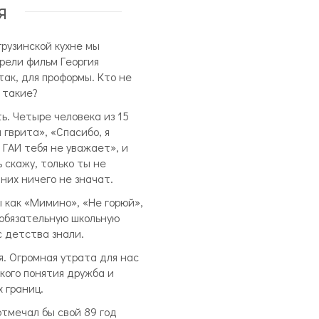
я
грузинской кухне мы
трели фильм Георгия
ак, для проформы. Кто не
 такие?
сть. Четыре человека из 15
 гврита», «Спасибо, я
 ГАИ тебя не уважает», и
 скажу, только ты не
 них ничего не значат.
 как «Мимино», «Не горюй»,
 обязательную школьную
с детства знали.
я. Огромная утрата для нас
я кого понятия дружба и
 границ.
отмечал бы свой 89 год