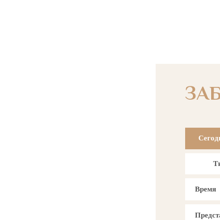
ЗА
Сегод
Т
Время