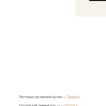
Тифлис
Ресторан грузинской кухни —
Ludisbary
Грузинский пивной бар —