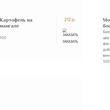
212 р.
Картофель на
Мо
мангале
бо
бол
100
цве
ЗАКАЗАНО
ЗАКАЗАТЬ
фас
доб
вин
100