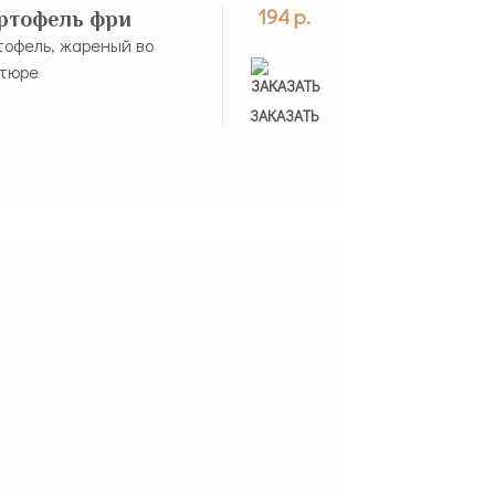
194 р.
ртофель фри
тофель, жареный во
тюре
ЗАКАЗАНО
ЗАКАЗАТЬ