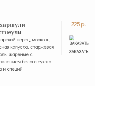
225 р.
харшули
стнеули
гарский перец, морковь,
тная капуста, спаржевая
ЗАКАЗАНО
ЗАКАЗАТЬ
оль, жареные с
авлением белого сухого
а и специй