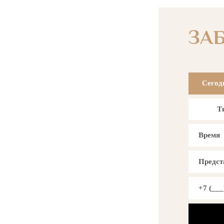
ЗА
Сегод
Т
Время