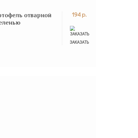
194 р.
ртофель отварной
зеленью
ЗАКАЗАНО
ЗАКАЗАТЬ