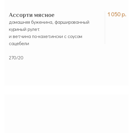
1 050 р.
Ассорти мясное
домашняя буженина, фаршированный
куриный рулет
и ветчина по-кахетински с соусом
сацебели
270/20