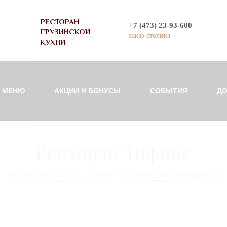
РЕСТОРАН
+7 (473) 23-93-600
ГРУЗИНСКОЙ
заказ столика
КУХНИ
МЕНЮ
АКЦИИ И БОНУСЫ
СОБЫТИЯ
ДО
Ресторан Тифлис
Главная
Ресторан Тифлис
О ресторане
Интерьер