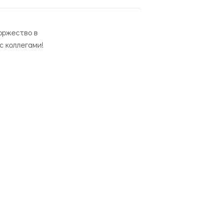
оржество в
с коллегами!