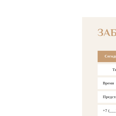
ЗА
Сегод
Т
Время